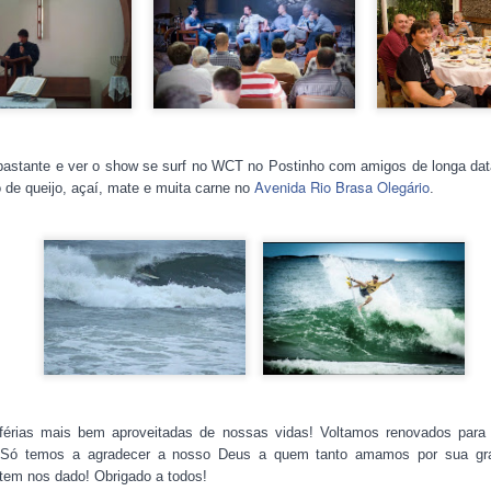
astante e ver o show se surf no WCT no Postinho com amigos de longa data
Avenida Rio Brasa Olegário
 de queijo, açaí, mate e muita carne no
.
a todos os nossos irmãos e irmãs em Cristo. Segue o nosso relatório
bro e outubro de 2019.
érias mais bem aproveitadas de nossas vidas! Voltamos renovados para
! Só temos a agradecer a nosso Deus a quem tanto amamos por sua grac
 tem nos dado! Obrigado a todos!