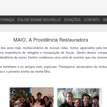
 FRANÇA
EGLISE BONNE NOUVELLE
DOAÇÕES
CONTATO
A
Apresentação Missão França 2020
MAIO, A Providência Restauradora
egria compartilhamos um novo video de apresentação. Que Deus os a
dos anos mais revolucionários de nossas vidas, fomos agraciados pela b
a experiência de refrigério e restauração de forças. Dentro destes
compac
etalhista de nosso Senhor condensou uma série de eventos que nos renovo
familiares e os amigos mais especiais. Festejamos aniversários da minha
ha e o primeiro aninho da minha filha.