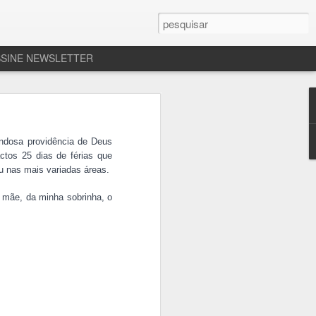
SSINE NEWSLETTER
bençoe:
ondosa providência de Deus
tos 25 dias de fé
rias que
u nas mais variadas áreas.
 mãe, da minha sobrinha, o