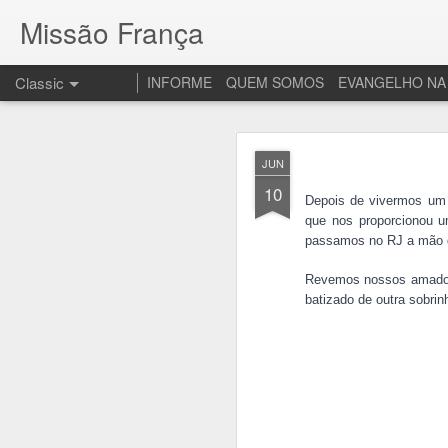
Missão França
Classic
INFORME
QUEM SOMOS
EVANGELHO NA
JAN
JUN
8
10
Com al
Depois de vivermos um 
que nos proporcionou um
passamos no RJ a mão d
Revemos nossos amados 
batizado de outra sobrin