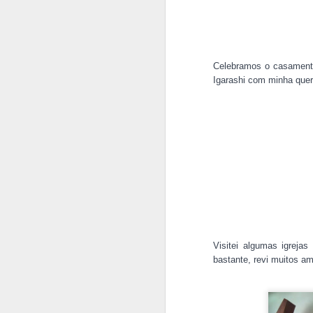
Celebramos o casamen
Igarashi com minha que
Visitei al
gumas igrejas 
bastante, revi muitos a
JAN
5