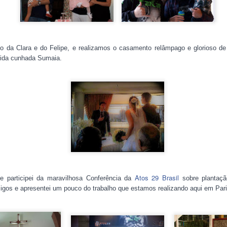
to da
Clara e do Felipe, e realizamos o casamento relâmpago e glorioso d
rida cunhada Sumaia.
Postado há
8th January 2020
por
David Romer
4
Ver comentários
Atos 29 Brasil
e participei da maravilhosa Conferência da
sobre plantaçã
migos e apresentei um pouco do trabalho que estamos realizando aqui em Pari
Set-Out 2019 - Relações Privilegiadas