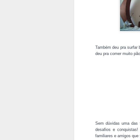
Também deu pra surfar b
deu pra comer muito pão
Saudações de Paris 
aos meses de setem
Sem dúvidas uma das f
desafios e conquistas
familiares e amigos que